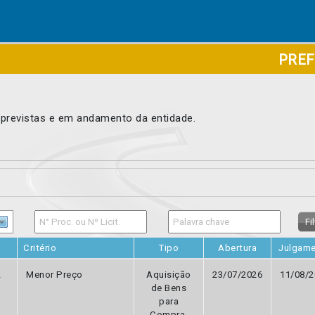
PREF
 previstas e em andamento da entidade.
Fi
Critério
Tipo
Abertura
Julgam
L
Menor Preço
Aquisição
23/07/2026
11/08/2
de Bens
para
Compra,